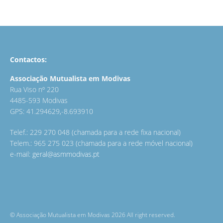
Contactos:
Associação Mutualista em Modivas
Rua Viso nº 220
4485-593 Modivas
GPS: 41.294629,-8.693910
Telef.: 229 270 048 (chamada para a rede fixa nacional)
Telem.: 965 275 023 (chamada para a rede móvel nacional)
e-mail:
geral@asmmodivas.pt
© Associação Mutualista em Modivas 2026 All right reserved.